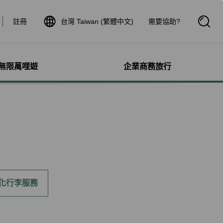
註冊
台灣 Taiwan (繁體中文)
需要協助?
開
啟
搜
尋
框
無限萬哩遊
企業商務旅行
與其他服務
需求協助
管理
航線介紹與時刻表
航班到離查詢
額行李
服務
料
航班時刻表
航班到離動態
犬隻
細查詢
航線圖
航班到離證明申請
獨搭機
登
星空聯盟網路
航班到離推播通知
保旅行平安險
機
對表查詢
共用班號合作夥伴
驗與活動
機
清單管理
聯航合作夥伴注意事項
化行李服務
鐵車票
療需求
證管理
航班到離動態
機鐵路套票
idDeal競標升等