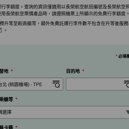
運行李額度。查詢的資訊僅適用以長榮航空航班編號及長榮航空
使用長榮航空票價產品時，請遵照機票上所顯示的免費行李額度
eal競標升等至較高艙等，額外免費託運行李件數不包含在升等後服
。
*
必填
發地
*
目的地
*
乘艙等
*
員卡籍
*