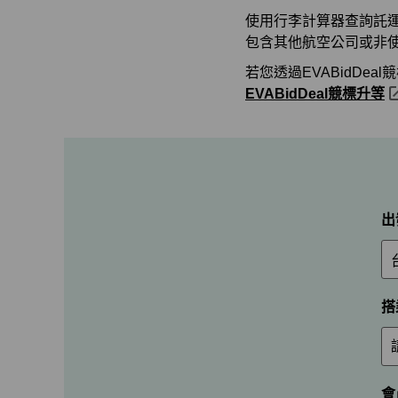
使用行李計算器查詢託
包含其他航空公司或非
若您透過EVABidD
EVABidDeal競標升等
出
搭
會