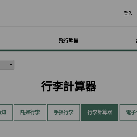
登入
飛行準備
遊
票價產品
行李
哩程獎勵計畫
網路購票
機場服務
會員獨享優惠
加購
特別
帳戶
票價產品介紹
行李資訊
賺取哩程
立即購票
各地機場資訊
哩程相關活動
預付超
無障礙
個人資
特殊行李規定
購買哩程/加值哩程
專案活動購票
貴賓室
聯名卡
租車
服務性
哩程明
行李計算器
行李注意事項
恢復哩程
會員優惠購票專區
劃位報到
合作夥伴
訂房
兒童單
哩程補
惠
超額行李規定及其他服
EVA Mileage Mall
學生票/打工度假票
簽證與出入境
網路投
嬰兒搭
哩程核
務費用
EVA Mileage Hotel
兌換會員酬賓機票
旅遊體
孕婦搭
受讓人
寵物運送
須知
託運行李
手提行李
行李計算器
電子
能說明
酬賓/艙位升等空位查詢
訂位票務須知
台灣高
特殊醫
電子憑
聯航合作夥伴行李
包
哩程兌換
交易紀錄查詢
歐洲飛
行李延誤與損壞
轉讓與轉回哩程
官網購票好處多
EVAB
哩程計數器