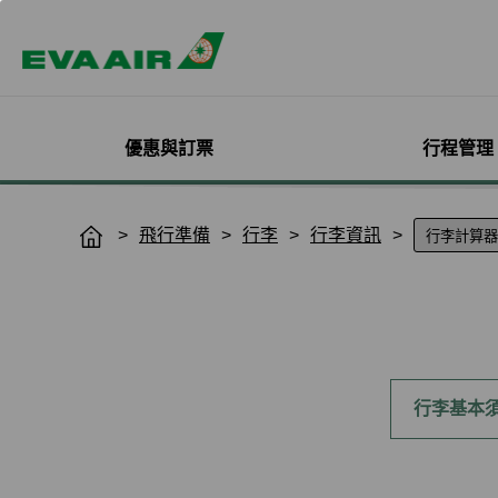
優惠與訂票
行程管理
精選優惠
機票與訂位管理
機隊介紹
加入會員
企業會員專屬優惠
航點探索
管理您的行程
機艙體驗
關於無限萬哩
飛行準備
行李
行李資訊
H
o
主題旅遊
登入
客機
線上註冊
方案介紹
所有航點
選位
艙等介紹
簡介
m
熱門活動
預訂機票付款
彩繪機塗裝介紹
入會規則與條款
EVA BizFam
查詢票價走勢
選餐
機上餐飲
會員卡籍及優惠
e
限時促銷
改票-更改日期/航班
貨機
EVA BizFam 會員尊享
豪華經濟艙
預辦登機/報到
機上娛樂與服務
晉升與續卡標準
旅遊產品推薦
航班到離推播通知
MICE旅遊專案
商務艙
登機證列印
預購免稅品享優
會員酬賓禮遇
班機異常改/退票
UATP
到澳門
未登機費收取
Hello Kitty彩繪機
行李基本
取消全部行程
到東京
行程管理服務功
搭機安全與健康
退票申請與查詢
到沖繩
e-Services懶人
購買證明申請
到曼谷
退票手續費收據列印
到首爾