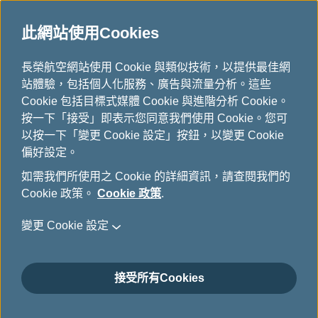
此網站使用Cookies
...
長榮航空網站使用 Cookie 與類似技術，以提供最佳網
H
站體驗，包括個人化服務、廣告與流量分析。這些
o
取消全部行程
Cookie 包括目標式媒體 Cookie 與進階分析 Cookie。
m
按一下「接受」即表示您同意我們使用 Cookie。您可
e
以按一下「變更 Cookie 設定」按鈕，以變更 Cookie
本系統僅提供預訂機位之取消，不包含退票作業。
偏好設定。
透過長榮航空官網購票之旅客欲更改行程或退票，請至
改
如需我們所使用之 Cookie 的詳細資訊，請查閱我們的
票-更改日期/航班
或
退票申請/查詢
辦理。旅行社購
Cookie 政策。
Cookie 政策
.
票之旅客欲更改行程或退票，請至原購票旅行社辦理。
變更 Cookie 設定
接受所有Cookies
*
必填欄位