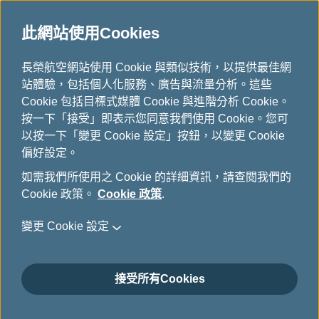
此網站使用Cookies
長榮航空網站使用 Cookie 與類似技術，以提供最佳網
查詢時間： 國際標準時間 2026年8月8日 18:13:16
站體驗，包括個人化服務、廣告與流量分析。這些
Cookie 包括目標式媒體 Cookie 與進階分析 Cookie。
最新消息
按一下「接受」即表示您同意我們使用 Cookie。您可
以按一下「變更 Cookie 設定」按鈕，以變更 Cookie
偏好設定。
因受桃園市空服員職業工會罷工影響，即日起本公司航班異
動如下，造成您不便之處，長榮航空深感抱歉。
如需我們所使用之 Cookie 的詳細資訊，請查閱我們的
Cookie 政策。
Cookie 政策
.
若有更改行程之需求，您可聯繫原訂位旅行社或來電長榮航
空
長榮航空全球各地服務中心
。
變更 Cookie 設定
2019年6月20日
2019年6月21日
接受所有Cookies
2019年6月22日
2019年6月23日