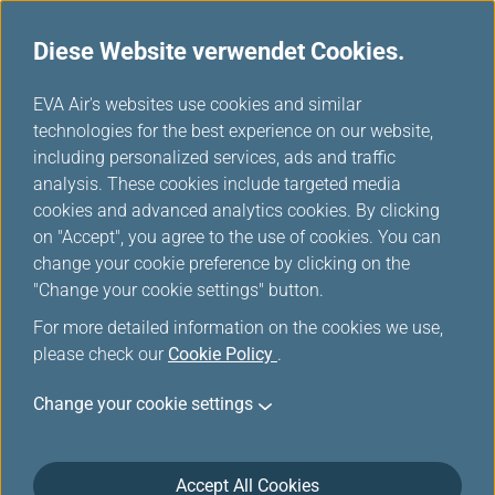
Diese Website verwendet Cookies.
...
H
EVA Air's websites use cookies and similar
o
technologies for the best experience on our website,
m
including personalized services, ads and traffic
e
analysis. These cookies include targeted media
Student
cookies and advanced analytics cookies. By clicking
on "Accept", you agree to the use of cookies. You can
change your cookie preference by clicking on the
"Change your cookie settings" button.
For more detailed information on the cookies we use,
please check our
Cookie Policy
.
Change your cookie settings
Die Aktion ist derzeit nicht verfügbar. Bitte
Accept All Cookies