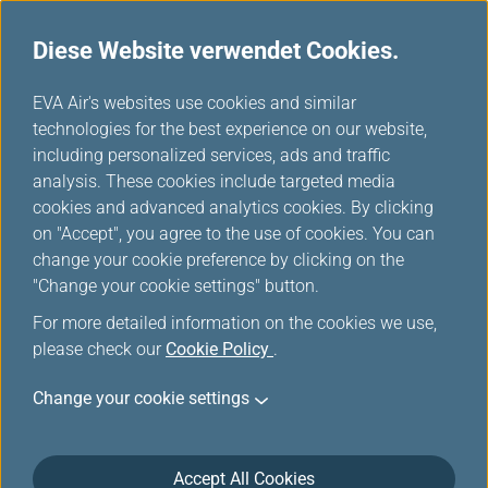
Diese Website verwendet Cookies.
...
H
EVA Air's websites use cookies and similar
o
technologies for the best experience on our website,
m
including personalized services, ads and traffic
e
analysis. These cookies include targeted media
Reise Verwalten
cookies and advanced analytics cookies. By clicking
on "Accept", you agree to the use of cookies. You can
change your cookie preference by clicking on the
"Change your cookie settings" button.
For more detailed information on the cookies we use,
please check our
Cookie Policy
.
Anmelden Reise verwalten
Sie können Ihre Reise verwalten, indem Sie Ihre
Change your cookie settings
Buchungsinformationen eingeben oder sich mit Ihrem
Mitgliedskonto anmelden. Bitte geben Sie die
Informationen entsprechend Ihrer Buchungsreferenz ein.
Accept All Cookies