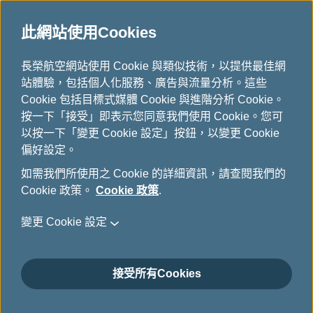
此網站使用Cookies
...
長榮航空網站使用 Cookie 與類似技術，以提供最佳網
H
站體驗，包括個人化服務、廣告與流量分析。這些
o
航班時刻表
Cookie 包括目標式媒體 Cookie 與進階分析 Cookie。
m
按一下「接受」即表示您同意我們使用 Cookie。您可
e
以按一下「變更 Cookie 設定」按鈕，以變更 Cookie
您可以透過航班時刻表功能，查詢自今日起360天以內，由
偏好設定。
長榮(BR)以及立榮(B7)所飛航的國際航班。
如需我們所使用之 Cookie 的詳細資訊，請查閱我們的
Cookie 政策。
Cookie 政策
.
*
必填欄位
變更 Cookie 設定
如您需要查詢今、明兩天航班，建議您使用
航班到離動態
查
詢。
接受所有Cookies
行程類型
*