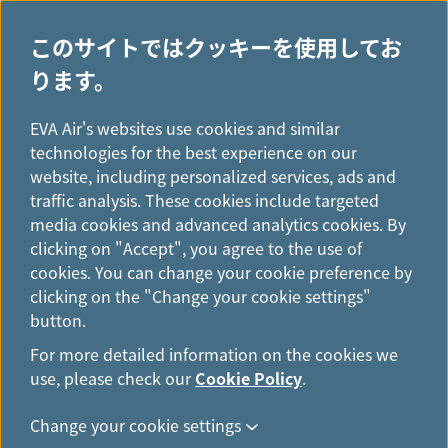
このサイトではクッキーを使用してお
ります。
H
...
o
EVA Air's websites use cookies and similar
旅程管理
m
technologies for the best experience on our
e
website, including personalized services, ads and
traffic analysis. These cookies include targeted
media cookies and advanced analytics cookies. By
clicking on "Accept", you agree to the use of
cookies. You can change your cookie preference by
旅程管理にログイン
clicking on the "Change your cookie settings"
button.
予約情報をご入力いただくか、会員番号でログインするこ
とにより、旅程を管理することができます。予約番号に応
For more detailed information on the cookies we
じて必要事項をご入力ください。ログインは、航空券の発
use, please check our
Cookie Policy
.
券後に可能となります。ログイン前に、航空券が発券済み
Change your cookie settings
であることをご確認ください。