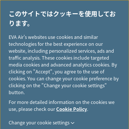
このサイトではクッキーを使用してお
ります。
H
...
o
EVA Air's websites use cookies and similar
旅程管理
m
technologies for the best experience on our
e
website, including personalized services, ads and
traffic analysis. These cookies include targeted
media cookies and advanced analytics cookies. By
clicking on "Accept", you agree to the use of
cookies. You can change your cookie preference by
旅程管理にログイン
clicking on the "Change your cookie settings"
button.
予約情報をご入力いただくか、会員番号でログインするこ
とにより、旅程を管理することができます。予約番号に応
For more detailed information on the cookies we
じて必要事項をご入力ください。ログインは、航空券の発
use, please check our
Cookie Policy
.
券後に可能となります。ログイン前に、航空券が発券済み
Change your cookie settings
であることをご確認ください。