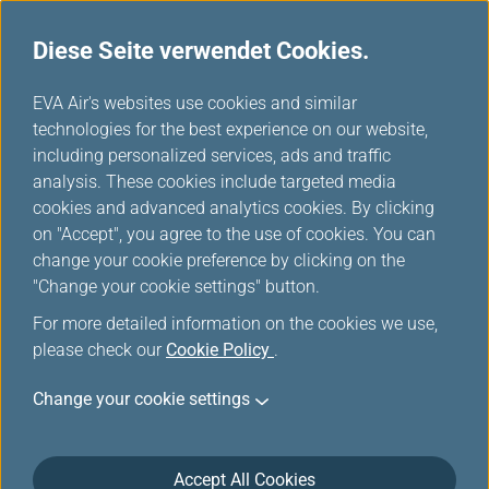
Diese Seite verwendet Cookies.
...
H
EVA Air's websites use cookies and similar
o
technologies for the best experience on our website,
Gepäckrechner
m
including personalized services, ads and traffic
e
analysis. These cookies include targeted media
cookies and advanced analytics cookies. By clicking
on "Accept", you agree to the use of cookies. You can
change your cookie preference by clicking on the
"Change your cookie settings" button.
Mit dem Gepäckrechner können Sie die zulässige
For more detailed information on the cookies we use,
Freigepäckmenge ermitteln. Bitte beachten Sie, dass die
please check our
Cookie Policy
.
abgerufenen Informationen nur für von EVA Air
durchgeführte Reisen mit EVA Air-Flugnummern gelten.
Change your cookie settings
Wenn Ihre Reiseroute andere Fluggesellschaften umfasst
oder andere Tarife als die EVA Air Fare Family gelten,
beachten Sie bitte die auf den Tickets angegebene
Accept All Cookies