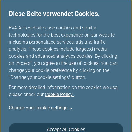
Diese Seite verwendet Cookies.
...
H
EVA Air's websites use cookies and similar
o
technologies for the best experience on our website,
Flugstatus
m
including personalized services, ads and traffic
e
analysis. These cookies include targeted media
cookies and advanced analytics cookies. By clicking
Hier können Sie die aktuellen Abflugs- und Ankunftszeiten
on "Accept", you agree to the use of cookies. You can
der EVA Air (BR) und UNI Air (B7) Flüge überprüfen.
change your cookie preference by clicking on the
Laden Sie die EVA AIR App herunter und richten Sie Ihre
"Change your cookie settings" button.
Flugbenachrichtigungen in einem Schritt ein!
For more detailed information on the cookies we use,
please check our
Cookie Policy
.
*
Pflichtfelder
Change your cookie settings
Ursprung und Ziel
Accept All Cookies