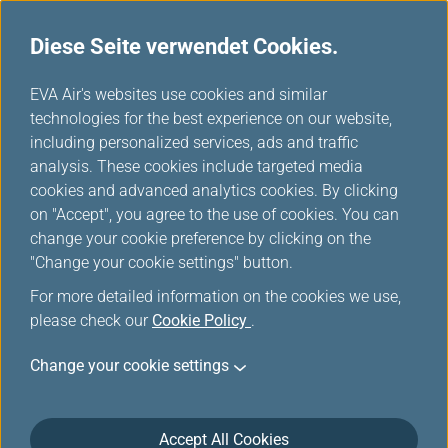
Diese Seite verwendet Cookies.
...
H
EVA Air's websites use cookies and similar
o
technologies for the best experience on our website,
m
including personalized services, ads and traffic
e
analysis. These cookies include targeted media
Reise Verwalten
cookies and advanced analytics cookies. By clicking
on "Accept", you agree to the use of cookies. You can
change your cookie preference by clicking on the
"Change your cookie settings" button.
For more detailed information on the cookies we use,
please check our
Cookie Policy
.
Anmelden Reise verwalten
Sie können Ihre Reise verwalten, indem Sie Ihre
Change your cookie settings
Buchungsinformationen eingeben oder sich mit Ihrem
Mitgliedskonto anmelden. Bitte geben Sie die
Informationen entsprechend Ihrer Buchungsreferenz ein.
Accept All Cookies