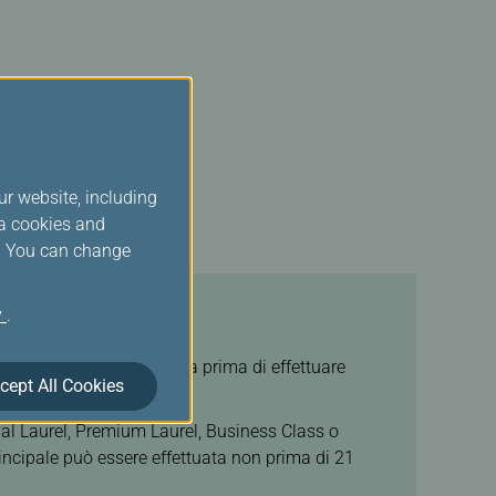
app mobile.
ur website, including
ia cookies and
s. You can change
y
.
notazione sia stata emessa prima di effettuare
cept All Cookies
yal Laurel, Premium Laurel, Business Class o
incipale può essere effettuata non prima di 21