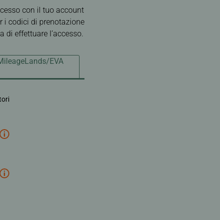
nico
Deal
ccesso con il tuo account
r i codici di prenotazione
 di effettuare l’accesso.
 MileageLands/EVA
tori