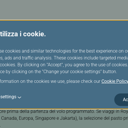
a ai biglietti modificabili acquistati sul nostro sito Web o sull'
ilizza i cookie.
Modifica data/voli
se cookies and similar technologies for the best experience on o
s, ads and traffic analysis. These cookies include targeted med
ookies. By clicking on "Accept", you agree to the use of cookie
ce by clicking on the "Change your cookie settings" button.
nformation on the cookies we use, please check our
Cookie Polic
zione associati a biglietti già emessi. Assicurati che la tua pre
settings
Ac
2 ore prima della partenza del volo programmato. Se viaggi in Ro
Canada, Europa, Singapore e Jakarta), la selezione del pasto pr
.