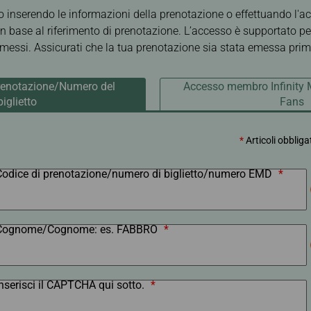
gio
Informazioni per
elettro
In ritardo / perso /
EVABid
Riscatto miglia
io inserendo le informazioni della prenotazione o effettuando l'a
Prenotazioni e
bagaglio danneggiato
Biglietteria
in base al riferimento di prenotazione. L’accesso è supportato pe
Trasferire/restituire
miglia
Informazioni sullo
 emessi. Assicurati che la tua prenotazione sia stata emessa prima
storico delle transazioni
Calcolatore miglia
Vantaggi nella
Prenotazione dei
prenotazione/Numero del
Accesso membro Infinity
Biglietti sul Sito Ufficiale
biglietto
Fans
*
Articoli obbliga
Codice di prenotazione/numero di biglietto/numero EMD
*
Cognome/Cognome: es. FABBRO
*
Inserisci il CAPTCHA qui sotto.
*