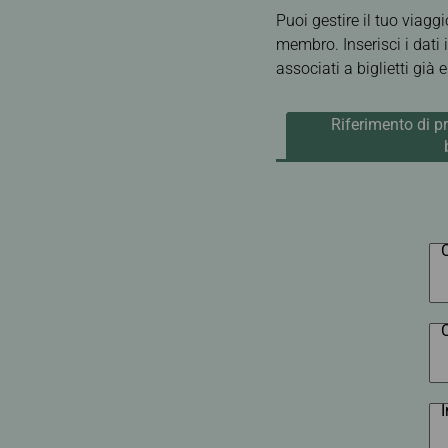
Cancellazione
gestione del viag
per Brisbane
Puoi gestire il tuo viagg
prenotazione
e-Services
per Manila
membro. Inserisci i dati 
Richiesta di rimborso
associati a biglietti già
Richiesta di ricevuta
d’acquisto
Riferimento di 