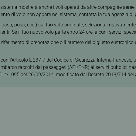
, il sistema mostrerà anche i voli operati da altre compagnie aere
mento di volo non appare nel sistema, contatta la tua agenzia di 
usi pasti, posti, ecc.) sul tuo volo originale, selezionali nuovame
enti. Se il tuo nuovo volo parte entro 24 ore, alcuni servizi spec
riferimento di prenotazione o il numero del biglietto elettronico 
 con l’Articolo L 237-7 del Codice di Sicurezza Interna francese, 
 imbarco raccolti dai passeggeri (API/PNR) ai servizi pubblici naz
 2014-1095 del 26/09/2014, modificato dal Decreto 2018/714 del