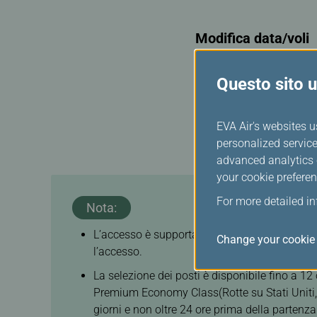
Modifica data/voli
Questa funzione si applic
Questo sito ut
EVA Air's websites u
personalized service
advanced analytics c
your cookie preferen
For more detailed i
Nota:
L’accesso è supportato per i codici di prenota
Change your cookie 
l’accesso.
La selezione dei posti è disponibile fino a 1
Premium Economy Class(Rotte su Stati Uniti, 
giorni e non oltre 24 ore prima della partenza