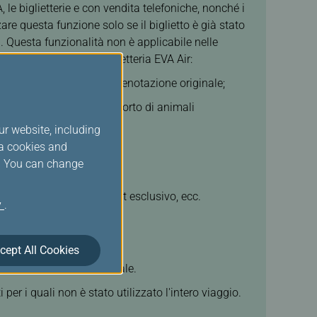
, le biglietterie e con vendita telefoniche, nonché i
zare questa funzione solo se il biglietto è già stato
a). Questa funzionalità non è applicabile nelle
ontattare l'ufficio biglietteria EVA Air:
a quello indicato nella prenotazione originale;
VA Air, ad esempio: trasporto di animali
cc.;
ur website, including
ia cookies and
s. You can change
pagamento, Pasto gourmet esclusivo, ecc.
y
.
cept All Cookies
nella prenotazione originale.
per i quali non è stato utilizzato l'intero viaggio.