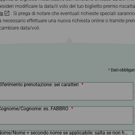
gio
Informazioni per
elettro
In ritardo / perso /
EVABid
Riscatto miglia
esideri modificare la data/il volo del tuo biglietto premio riscatta
Prenotazioni e
bagaglio danneggiato
Biglietteria
ds
. Si prega di notare che eventuali richieste speciali saran
Trasferire/restituire
miglia
Informazioni sullo
à necessario effettuare una nuova richiesta online o tramite pren
storico delle transazioni
Calcolatore miglia
cambiare data/voli.
Vantaggi nella
Prenotazione dei
Biglietti sul Sito Ufficiale
*
Dati obbligat
iferimento prenotazione: sei caratteri
*
Cognome/Cognome: es. FABBRO
*
Nome/Nome + secondo nome se applicabile: salta se non hai un nome.