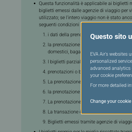
Questa funzionalità è applicabile ai biglietti 
biglietti emessi dalle agenzie di viaggio per v
utilizzato; se l'intero viaggio non è stato anc
seguenti condizioni (incluse ma non limitate a)
i dati della prenotazione non sono quelli 
Questo sito ut
la prenotazione include richieste special
domestici, bagaglio cabina, esigenze medi
EVA Air's websites u
personalized service
I biglietti parzialmente utilizzati posson
advanced analytics c
prenotazioni o biglietti premio con upgra
your cookie preferen
La prenotazione include pagamenti di ser
For more detailed i
la prenotazione include più di 9 passegge
Change your cookie 
La prenotazione include l'upgrade dei po
La transazione è stata effettuata tramite
Biglietti emessi tramite agenzie di viaggio
I biglietti premio per le miglia riscattate tr