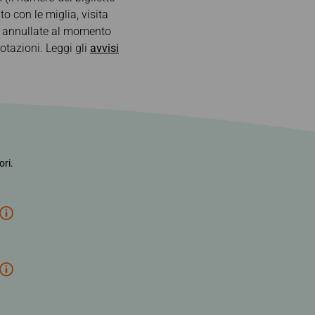
nico
Deal
to con le miglia, visita
no annullate al momento
otazioni. Leggi gli
avvisi
ori.
*