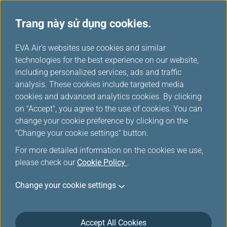
Trang này sử dụng cookies.
...
H
EVA Air's websites use cookies and similar
o
technologies for the best experience on our website,
Giá Khuyến Mãi Cho Hội
m
including personalized services, ads and traffic
e
analysis. These cookies include targeted media
Viên
cookies and advanced analytics cookies. By clicking
on "Accept", you agree to the use of cookies. You can
change your cookie preference by clicking on the
"Change your cookie settings" button.
For more detailed information on the cookies we use,
please check our
Cookie Policy
.
Chương trình khuyến mãi hiện không có. Vui
Change your cookie settings
lòng truy cập vào kênh khác trên trang này để
mua vé
Accept All Cookies