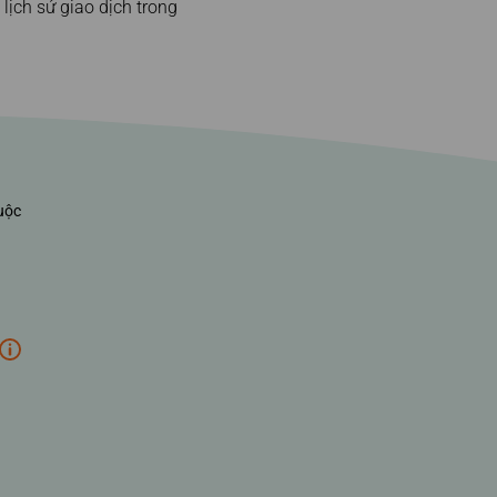
ịch sử giao dịch trong
uộc
*