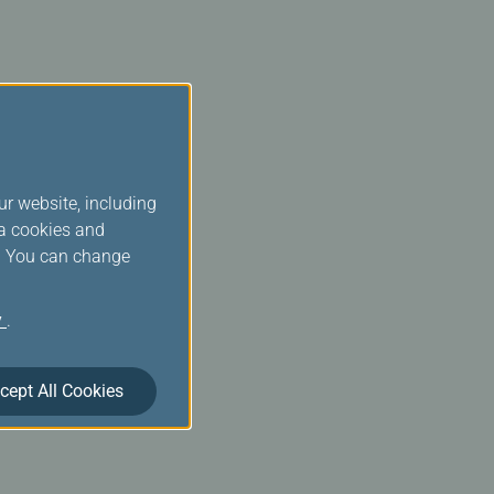
ur website, including
ia cookies and
ời
s. You can change
g)
y
.
cept All Cookies