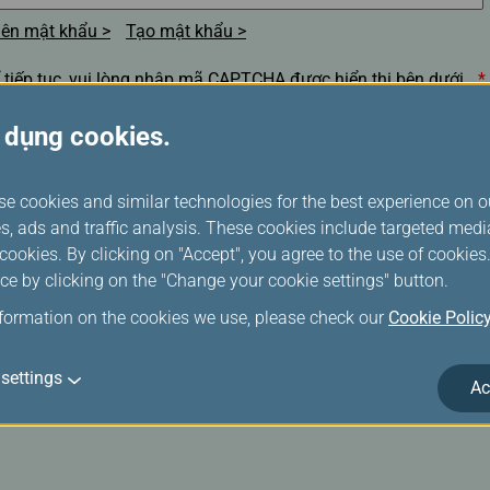
ên mật khẩu
Tạo mật khẩu
 tiếp tục, vui lòng nhập mã CAPTCHA được hiển thị bên dưới.
*
 dụng cookies.
se cookies and similar technologies for the best experience on o
s, ads and traffic analysis. These cookies include targeted med
Ghi nhớ số thẻ thành viên của tôi, địa chỉ e-mail hoặc tên ngư
ookies. By clicking on "Accept", you agree to the use of cookie
dùng. (Vui lòng bỏ nhấp chọn trong khung dấu chọn nếu quý
ce by clicking on the "Change your cookie settings" button.
khách đang sử dụng máy tính công cộng hay máy tính chun
nformation on the cookies we use, please check our
Cookie Polic
ĐĂNG NHẬP
settings
Ac