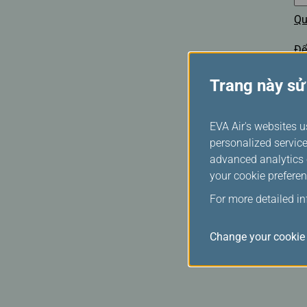
Qu
Để
Trang này sử
EVA Air's websites u
personalized service
advanced analytics c
your cookie preferen
For more detailed i
Change your cookie 