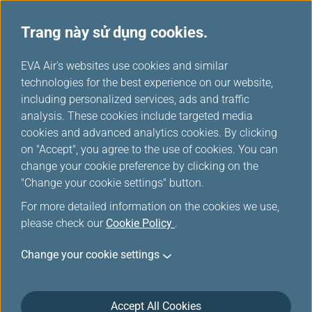
Trang này sử dụng cookies.
...
H
EVA Air's websites use cookies and similar
o
technologies for the best experience on our website,
Đặt vé online - Bay đến
m
including personalized services, ads and traffic
e
analysis. These cookies include targeted media
nhiều thành phố
cookies and advanced analytics cookies. By clicking
on "Accept", you agree to the use of cookies. You can
change your cookie preference by clicking on the
"Change your cookie settings" button.
For more detailed information on the cookies we use,
please check our
Cookie Policy
.
Change your cookie settings
*
Mục bắt buộc
Vui lòng chọn
Giới thiệu Gói Dịch Vụ Gía Vé (Fare
Accept All Cookies